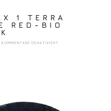
AX 1 TERRA
E RED-BIO
CK
FÜR
KOMMENTARE DEAKTIVIERT
NIKE
AIR
MAX
1
TERRA
BLUSH/DUNE
RED-
BIO
BEIGE-
BLACK