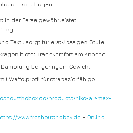
olution einst begann.
t in der Ferse gewährleistet
fung.
d Textil sorgt für erstklassigen Style.
kragen bietet Tragekomfort am Knöchel.
et Dämpfung bei geringem Gewicht.
 Waffelprofil für strapazierfähige
freshoutthebox.de/products/nike-air-max-
https://www.freshoutthebox.de
–
Online