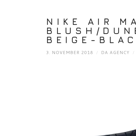
NIKE AIR M
BLUSH/DUN
BEIGE-BLA
3. NOVEMBER 2018
/
DA AGENCY
/