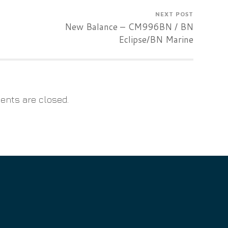
NEXT POST
New Balance – CM996BN / BN
Eclipse/BN Marine
nts are closed.