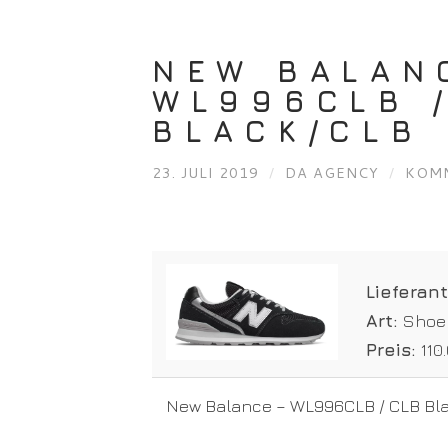
NEW BALAN
WL996CLB 
BLACK/CLB 
23. JULI 2019
/
DA AGENCY
/
KOMM
Lieferan
Art:
Shoe
Preis:
110
New Balance – WL996CLB / CLB Bla