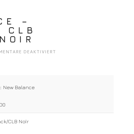
CE –
/ CLB
NOIR
FÜR
ENTARE DEAKTIVIERT
NEW
BALANCE
–
WL996CLB
/
t:
New Balance
CLB
BLACK/CLB
NOIR
.00
ck/CLB Noir