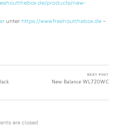
freshoutthebox.de/products/new-
er
unter
https://www.freshoutthebox.de
–
NEXT POST
lack
New Balance WL720WC
nts are closed.