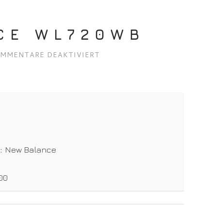
CE WL720WB
FÜR
MMENTARE DEAKTIVIERT
NEW
BALANCE
WL720WB
t:
New Balance
00