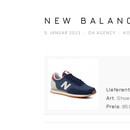
NEW BALAN
5. JANUAR 2021
/
DA AGENCY
/
KO
Lieferan
Art:
Shoe
Preis:
85.