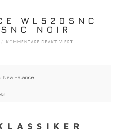
CE WL520SNC
/SNC NOIR
FÜR
/
KOMMENTARE DEAKTIVIERT
NEW
BALANCE
WL520SNC
SNC
BLACK/SNC
t:
New Balance
NOIR
90
KLASSIKER