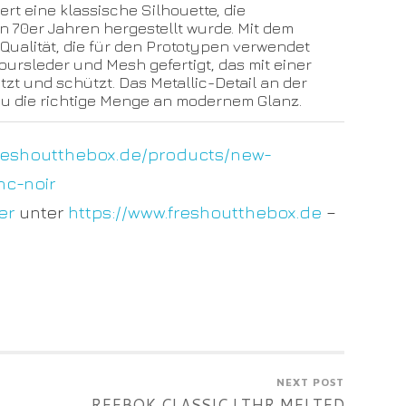
ert eine klassische Silhouette, die
en 70er Jahren hergestellt wurde. Mit dem
 Qualität, die für den Prototypen verwendet
oursleder und Mesh gefertigt, das mit einer
t und schützt. Das Metallic-Detail an der
u die richtige Menge an modernem Glanz.
freshoutthebox.de/products/new-
c-noir
er
unter
https://www.freshoutthebox.de
–
NEXT POST
REEBOK CLASSIC LTHR MELTED