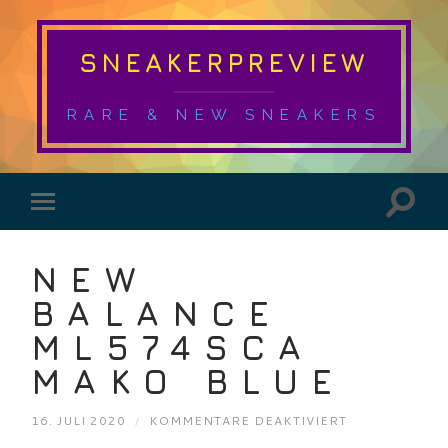
SNEAKERPREVIEW
RARE & NEW SNEAKERS
NEW
BALANCE
ML574SCA
MAKO BLUE
FÜR
16. JULI 2020
/
KOMMENTARE DEAKTIVIERT
NEW