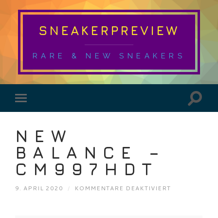
SNEAKERPREVIEW
RARE & NEW SNEAKERS
NEW
BALANCE –
CM997HDT
FÜR
9. APRIL 2020
/
KOMMENTARE DEAKTIVIERT
NEW
BALANCE
–