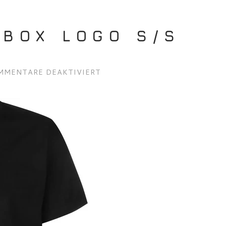
 BOX LOGO S/S
FÜR
MMENTARE DEAKTIVIERT
HUF
QUAKE
BOX
LOGO
S/S
TEE