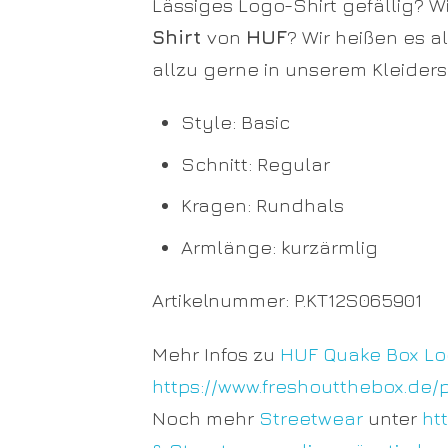
Lässiges Logo-Shirt gefällig? W
Shirt
von
HUF
? Wir heißen es 
allzu gerne in unserem Kleider
Style: Basic
Schnitt: Regular
Kragen: Rundhals
Armlänge: kurzärmlig
Artikelnummer:
P.KT12S065901
Mehr Infos zu
HUF Quake Box Lo
https://www.freshoutthebox.de
Noch mehr
Streetwear
unter
ht