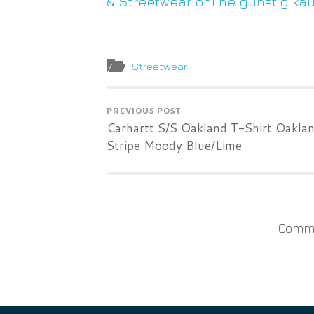
& Streetwear online günstig ka
Streetwear
PREVIOUS POST
Carhartt S/S Oakland T-Shirt Oakla
Stripe Moody Blue/Lime
Comme