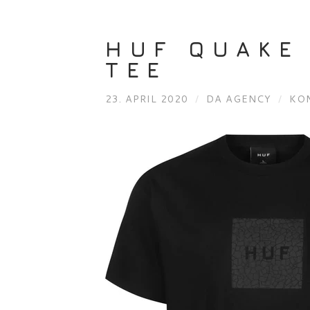
HUF QUAKE
TEE
23. APRIL 2020
/
DA AGENCY
/
KO