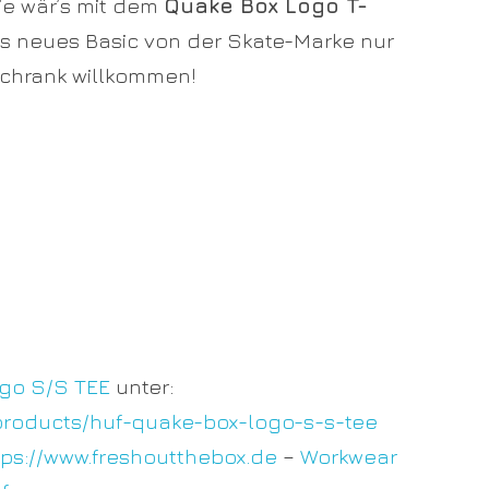
ie wär’s mit dem
Quake Box Logo T-
als neues Basic von der Skate-Marke nur
schrank willkommen!
go S/S TEE
unter:
/products/huf-quake-box-logo-s-s-tee
tps://www.freshoutthebox.de
–
Workwear