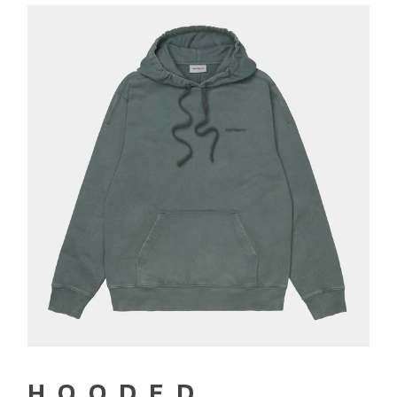
WIP
HOODED
ASHFIELD
SWEAT
SLATE
HOODED