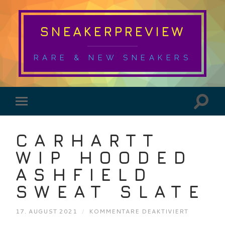
SNEAKERPREVIEW
RARE & NEW SNEAKERS
CARHARTT
WIP HOODED
ASHFIELD
SWEAT SLATE
FÜR
17. AUGUST 2021
/
KOMMENTARE DEAKTIVIERT
CARHART