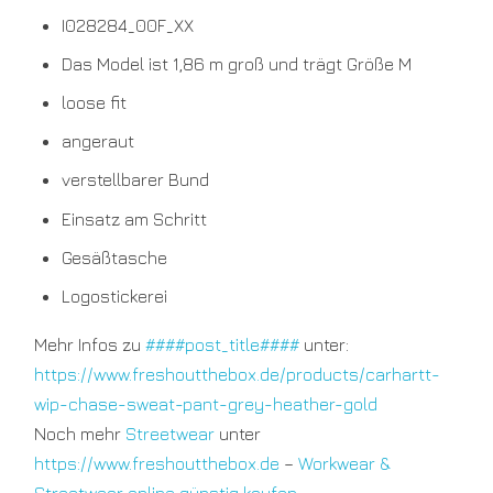
I028284_00F_XX
Das Model ist 1,86 m groß und trägt Größe M
loose fit
angeraut
verstellbarer Bund
Einsatz am Schritt
Gesäßtasche
Logostickerei
Mehr Infos zu
####post_title####
unter:
https://www.freshoutthebox.de/products/carhartt-
wip-chase-sweat-pant-grey-heather-gold
Noch mehr
Streetwear
unter
https://www.freshoutthebox.de
–
Workwear &