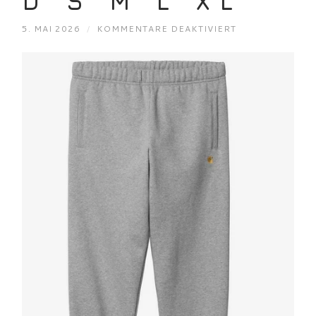
D S M L XL
FÜR
5. MAI 2026
/
KOMMENTARE DEAKTIVIERT
CARHARTT
WIP
CHASE
SWEAT
PANT
GREY
HEATHER/GOLD
S
M
L
XL