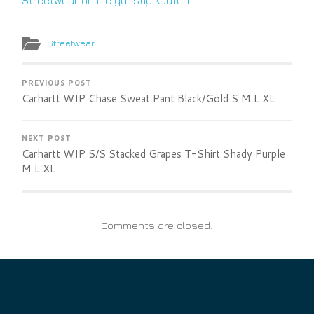
Streetwear online günstig kaufen
Streetwear
PREVIOUS POST
Carhartt WIP Chase Sweat Pant Black/Gold S M L XL
NEXT POST
Carhartt WIP S/S Stacked Grapes T-Shirt Shady Purple
M L XL
Comments are closed.