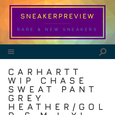
SNEAKERPREVIEW
RARE & NEW SNEAKERS
CARHARTT
WIP CHASE
SWEAT PANT
GREY
HEATHER/GOL