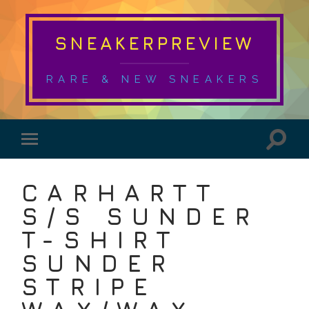
SNEAKERPREVIEW
RARE & NEW SNEAKERS
CARHARTT
S/S SUNDER
T-SHIRT
SUNDER
STRIPE