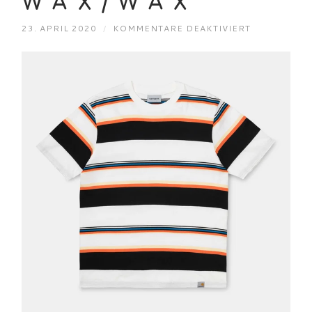
WAX/WAX
FÜR
23. APRIL 2020
/
KOMMENTARE DEAKTIVIERT
CARHARTT
S/S
SUNDER
T-
SHIRT
SUNDER
STRIPE
WAX/WAX