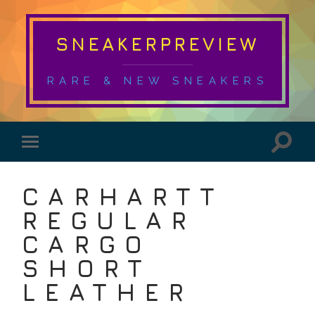
SNEAKERPREVIEW
RARE & NEW SNEAKERS
CARHARTT
REGULAR
CARGO
SHORT
LEATHER