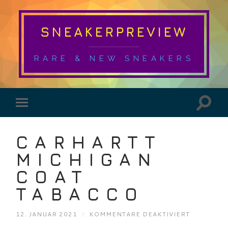
SNEAKERPREVIEW
RARE & NEW SNEAKERS
CARHARTT
MICHIGAN
COAT
TABACCO
FÜR
12. JANUAR 2021
/
KOMMENTARE DEAKTIVIERT
CARHARTT