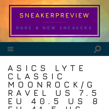
SNEAKERPREVIEW
RARE & NEW SNEAKERS
ASICS LYTE
CLASSIC
MOONROCK/G
RAVEL US 7.5
EU 40.5 US 8