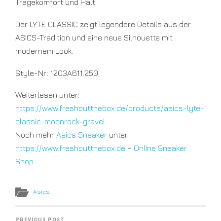
Tragekomfort und Halt.
EU
44.5
US
Der LYTE CLASSIC zeigt legendäre Details aus der
11
ASICS-Tradition und eine neue Silhouette mit
EU
45
modernem Look.
US
11.5
EU
Style-Nr.:
1203A611.250
46
US
Weiterlesen unter:
12
EU
https://www.freshoutthebox.de/products/asics-lyte-
46.5
classic-moonrock-gravel
Noch mehr
Asics Sneaker
unter
https://www.freshoutthebox.de
–
Online Sneaker
Shop
Asics
PREVIOUS POST