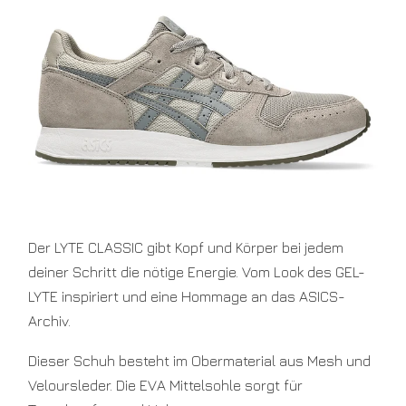
US
7.5
EU
40.5
US
8
EU
41.5
US
8.5
EU
42
US
9
EU
Der LYTE CLASSIC gibt Kopf und Körper bei jedem
42.5
US
deiner Schritt die nötige Energie. Vom Look des GEL-
9.5
EU
LYTE inspiriert und eine Hommage an das ASICS-
43.5
Archiv.
US
10
EU
Dieser Schuh besteht im Obermaterial aus Mesh und
44
Veloursleder. Die EVA Mittelsohle sorgt für
US
10.5