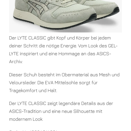
EU
41.5
US
9
EU
42.5
US
Der LYTE CLASSIC gibt Kopf und Körper bei jedem
9.5
EU
deiner Schritt die nötige Energie. Vom Look des GEL-
43.5
LYTE inspiriert und eine Hommage an das ASICS-
US
10
Archiv.
EU
44
Dieser Schuh besteht im Obermaterial aus Mesh und
US
10.5
Veloursleder. Die EVA Mittelsohle sorgt für
EU
44.5
Tragekomfort und Halt.
US
11
Der LYTE CLASSIC zeigt legendäre Details aus der
EU
45
ASICS-Tradition und eine neue Silhouette mit
US
modernem Look.
11.5
EU
46