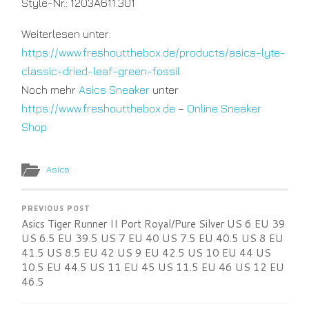
Style-Nr.:
1203A611.301
US
12
EU
Weiterlesen unter:
46.5
https://www.freshoutthebox.de/products/asics-lyte-
classic-dried-leaf-green-fossil
Noch mehr
Asics Sneaker
unter
https://www.freshoutthebox.de
–
Online Sneaker
Shop
Asics
PREVIOUS POST
Asics Tiger Runner II Port Royal/Pure Silver US 6 EU 39
US 6.5 EU 39.5 US 7 EU 40 US 7.5 EU 40.5 US 8 EU
41.5 US 8.5 EU 42 US 9 EU 42.5 US 10 EU 44 US
10.5 EU 44.5 US 11 EU 45 US 11.5 EU 46 US 12 EU
46.5