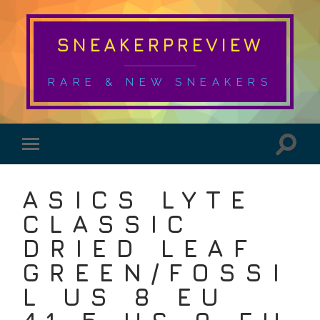
SNEAKERPREVIEW
RARE & NEW SNEAKERS
ASICS LYTE
CLASSIC
DRIED LEAF
GREEN/FOSSI
L US 8 EU