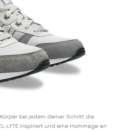
US
8
EU
41.5
US
8.5
EU
42
US
9
EU
42.5
US
9.5
EU
43.5
US
10
Körper bei jedem deiner Schritt die
EU
44
EL-LYTE inspiriert und eine Hommage an
US