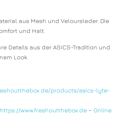
10.5
EU
44.5
terial aus Mesh und Veloursleder. Die
US
omfort und Halt.
11
EU
45
re Details aus der ASICS-Tradition und
US
11.5
rnem Look.
EU
45.5
US
12
EU
freshoutthebox.de/products/asics-lyte-
46
US
12.5
https://www.freshoutthebox.de
–
Online
EU
47