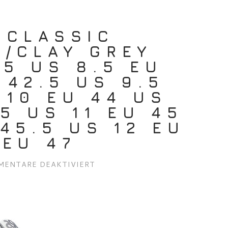
 CLASSIC
Y/CLAY GREY
.5 US 8.5 EU
 42.5 US 9.5
 10 EU 44 US
.5 US 11 EU 45
 45.5 US 12 EU
 EU 47
FÜR
ENTARE DEAKTIVIERT
ASICS
LYTE
CLASSIC
CLOUD
GREY/CLAY
GREY