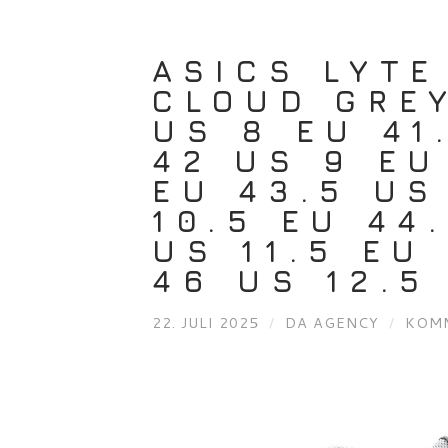
ASICS LYTE
CLOUD GRE
US 8 EU 41
42 US 9 EU
EU 43.5 US
10.5 EU 44
US 11.5 EU
46 US 12.5
22. JULI 2025
/
DA AGENCY
/
KOMM