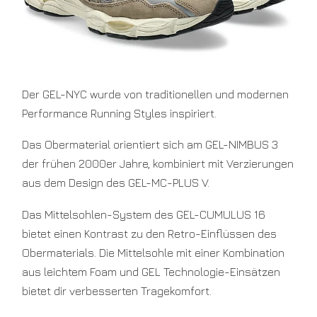
US
9.5
EU
43.5
US
10
EU
Der GEL-NYC wurde von traditionellen und modernen
44
US
Performance Running Styles inspiriert.​
10.5
EU
Das Obermaterial orientiert sich am GEL-NIMBUS 3
44.5
US
der frühen 2000er Jahre, kombiniert mit Verzierungen
11
EU
aus dem Design des GEL-MC-PLUS V.​
45
US
Das Mittelsohlen-System des GEL-CUMULUS 16
11.5
EU
bietet einen Kontrast zu den Retro-Einflüssen des
46
Obermaterials. Die Mittelsohle mit einer Kombination
aus leichtem Foam und GEL Technologie-Einsätzen
bietet dir verbesserten Tragekomfort.