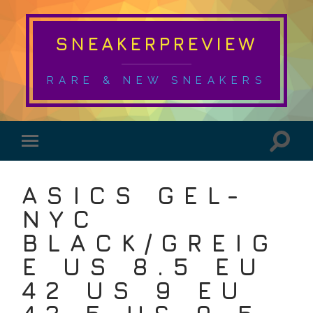
SNEAKERPREVIEW
RARE & NEW SNEAKERS
ASICS GEL-
NYC
BLACK/GREIG
E US 8.5 EU
42 US 9 EU