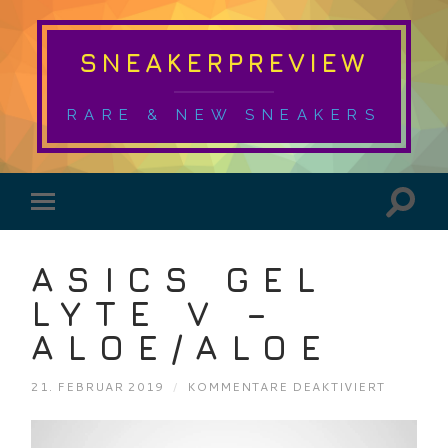
SNEAKERPREVIEW
RARE & NEW SNEAKERS
ASICS GEL
LYTE V –
ALOE/ALOE
FÜR
21. FEBRUAR 2019
/
KOMMENTARE DEAKTIVIERT
ASICS
GEL
LYTE