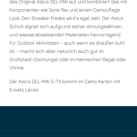
des Original Asics GEL-MAI auf und kombiniert das mit
Komponenten wie Gore-Tex und einem Camouflage
Look. Den Sneaker Freaks wird’s egal sein: Der Asics
Schuh eignet sich aufgrund seiner atmungsaktiven
und wasserabweisenden Materialien hervorragend
für Outdoor Aktivitäten – auch wenn es draußen kühl
ist – macht sich aber natürlich auch gut im
Großstadt-Dschungel oder im heimischen Regal oder
Vitrine.
Der Asics GEL-MAI G-TX kommt im Camo Karton mit
Ersatz Laces.