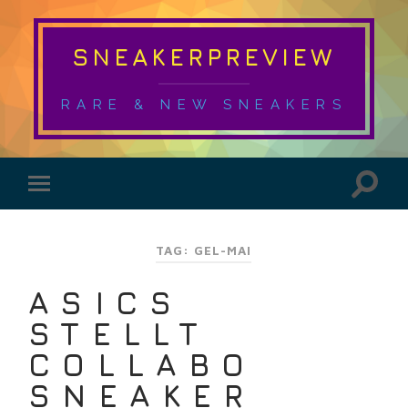
SNEAKERPREVIEW
RARE & NEW SNEAKERS
TAG: GEL-MAI
ASICS
STELLT
COLLABO
SNEAKER