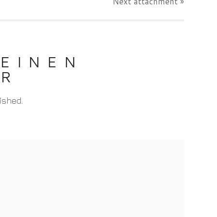
Next
attachment
»
 EINEN
AR
ished.