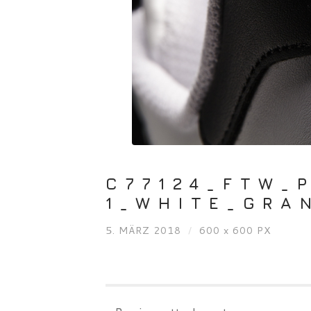
C77124_FTW_
1_WHITE_GRA
5. MÄRZ 2018
/
600
x
600 PX