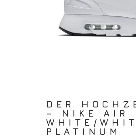
DER HOCHZ
– NIKE AIR
WHITE/WHI
PLATINUM