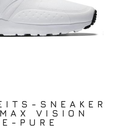
EITS-SNEAKER
 MAX VISION
TE-PURE