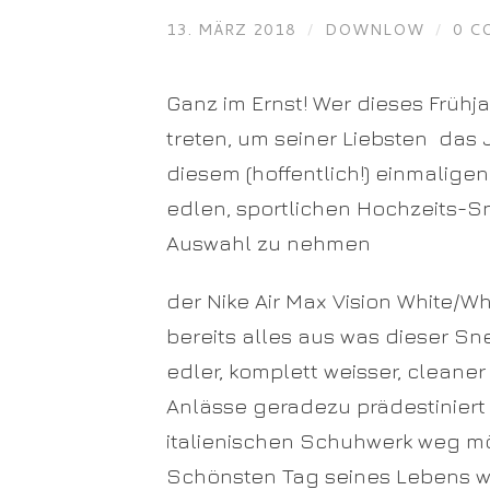
13. MÄRZ 2018
/
DOWNLOW
/
0 C
Ganz im Ernst! Wer dieses Frühj
treten, um seiner Liebsten das
diesem (hoffentlich!) einmalige
edlen, sportlichen Hochzeits-S
Auswahl zu nehmen
der Nike Air Max Vision White/W
bereits alles aus was dieser Sn
edler, komplett weisser, cleane
Anlässe geradezu prädestiniert 
italienischen Schuhwerk weg möc
Schönsten Tag seines Lebens w